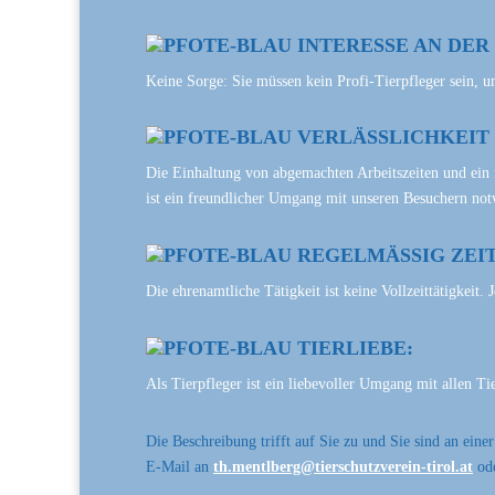
INTERESSE AN DER
Keine Sorge: Sie müssen kein Profi-Tierpfleger sein, u
VERLÄSSLICHKEIT 
Die Einhaltung von abgemachten Arbeitszeiten und ein n
ist ein freundlicher Umgang mit unseren Besuchern no
REGELMÄSSIG ZEIT
Die ehrenamtliche Tätigkeit ist keine Vollzeittätigkeit.
TIERLIEBE:
Als Tierpfleger ist ein liebevoller Umgang mit allen Ti
Die Beschreibung trifft auf Sie zu und Sie sind an eine
E-Mail an
th.mentlberg@tierschutzverein-tirol.at
od