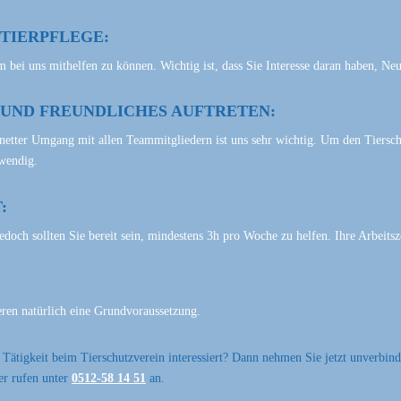
 TIERPFLEGE:
m bei uns mithelfen zu können. Wichtig ist, dass Sie Interesse daran haben, Ne
UND FREUNDLICHES AUFTRETEN:
etter Umgang mit allen Teammitgliedern ist uns sehr wichtig. Um den Tierschu
twendig.
:
 Jedoch sollten Sie bereit sein, mindestens 3h pro Woche zu helfen. Ihre Arbeits
eren natürlich eine Grundvoraussetzung.
r Tätigkeit beim Tierschutzverein interessiert? Dann nehmen Sie jetzt unverbind
er rufen unter
0512-58 14 51
an.