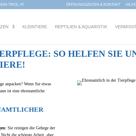
IN-TIROL.AT
ÖFFNUNGSZEITEN & KONTAKT
HILF
TZEN
KLEINTIERE
REPTILIEN & AQUARISTIK
VERMISS
RPFLEGE: SO HELFEN SIE UN
IERE!
lege anpacken? Wenn Sie etwas
nn ist eine ehrenamtliche
NAMTLICHER
gen:
Sie reinigen die Gehege der
Nicht die schönste Arbeit, aber