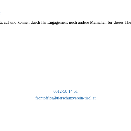
:
chutz auf und können durch Ihr Engagement noch andere Menschen für dieses Th
ZENTRALE INNSBRUCK MENTLBERG
Völser Straße 55, 6020 Innsbruck
0512-58 14 51
frontoffice@tierschutzverein-tirol.at
BÜROZEITEN
MO-FR 08:00-12:00 Uhr und 14:00-17:00 Uhr.
SA 14:00-17:00 Uhr