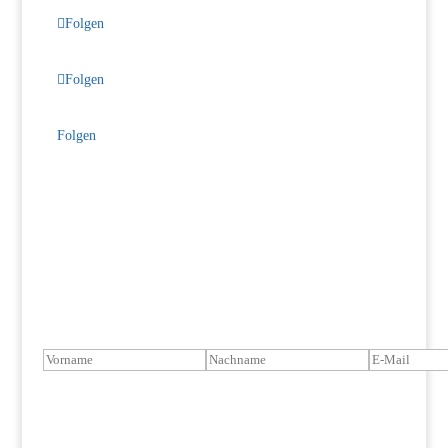
Folgen
Folgen
Folgen
INTERESSE AM TIERSCHUTZ?
Bleiben Sie auf dem Laufenden!
VIELEN DANK FÜR IHRE
ANMELDUNG!