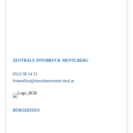
ZENTRALE INNSBRUCK MENTLBERG
Völser Straße 55, 6020 Innsbruck
0512-58 14 51
frontoffice@tierschutzverein-tirol.at
BÜROZEITEN
MO-FR: 08:00-12:00 Uhr, 14:00-17:00 Uhr
SA: 14:00-17:00 Uhr