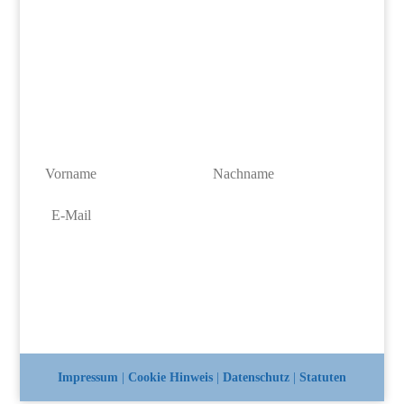
INTERESSE AM TIERSCHUTZ?
Bleiben Sie auf dem Laufenden!
Newsletter abonnieren
Impressum
|
Cookie Hinweis
|
Datenschutz
|
Statuten