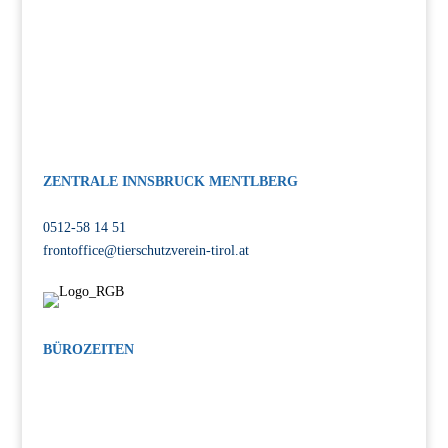
ZENTRALE INNSBRUCK MENTLBERG
Völser Straße 55, 6020 Innsbruck
0512-58 14 51
frontoffice@tierschutzverein-tirol.at
BÜROZEITEN
MO-FR: 08:00-12:00 Uhr, 14:00-17:00 Uhr
SA: 14:00-17:00 Uhr