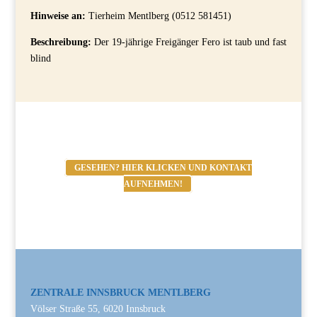
Hinweise an:
Tierheim Mentlberg (0512 581451)
Beschreibung:
Der 19-jährige Freigänger Fero ist taub und fast
blind
GESEHEN? HIER KLICKEN UND KONTAKT
AUFNEHMEN!
ZENTRALE INNSBRUCK MENTLBERG
Völser Straße 55, 6020 Innsbruck