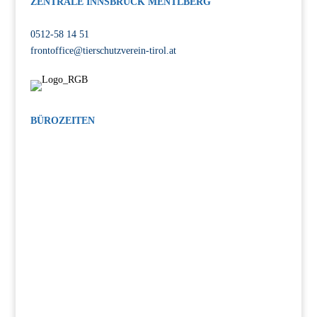
ZENTRALE INNSBRUCK MENTLBERG
Völser Straße 55, 6020 Innsbruck
0512-58 14 51
frontoffice@tierschutzverein-tirol.at
BÜROZEITEN
MO-FR: 08:00-12:00 Uhr, 14:00-17:00 Uhr
SA: 14:00-17:00 Uhr
INTERESSE AM TIERSCHUTZ?
Bleiben Sie auf dem Laufenden!