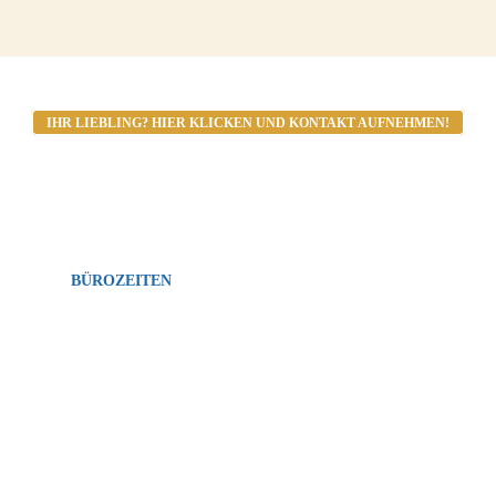
IHR LIEBLING? HIER KLICKEN UND KONTAKT AUFNEHMEN!
BÜROZEITEN
MO-FR: 08:00-12:00 Uhr, 14:00-17:00 Uhr
SA: 14:00-17:00 Uhr