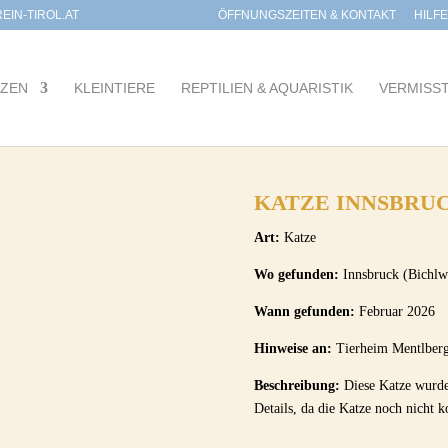
IN-TIROL.AT
ÖFFNUNGSZEITEN & KONTAKT
HILF
TZEN
KLEINTIERE
REPTILIEN & AQUARISTIK
VERMISS
KATZE INNSBRU
Art:
Katze
Wo gefunden:
Innsbruck (Bichlw
Wann gefunden:
Februar 2026
Hinweise an:
Tierheim Mentlberg
Beschreibung:
Diese Katze wurde 
Details, da die Katze noch nicht k