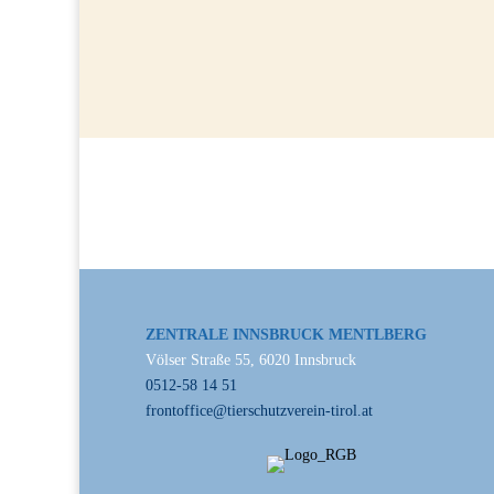
ZENTRALE INNSBRUCK MENTLBERG
Völser Straße 55, 6020 Innsbruck
0512-58 14 51
frontoffice@tierschutzverein-tirol.at