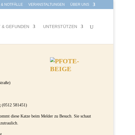
E & NOTFÄLLE
VERANSTALTUNGEN
ÜBER UNS
T & GEFUNDEN
UNTERSTÜTZEN
straße)
 (0512 581451)
kommt diese Katze beim Melder zu Besuch. Sie schaut
 zutraulich.
t.