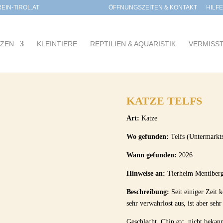
IN-TIROL.AT
ÖFFNUNGSZEITEN & KONTAKT
HILF
TZEN
KLEINTIERE
REPTILIEN & AQUARISTIK
VERMISS
KATZE TELFS
Art:
Katze
Wo gefunden:
Telfs (Untermarkt
Wann gefunden:
2026
Hinweise an:
Tierheim Mentlberg
Beschreibung:
Seit einiger Zeit 
sehr verwahrlost aus, ist aber sehr
Geschlecht, Chip etc. nicht bekann