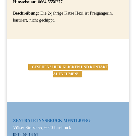
Hinweise an:
0664 5550277
Beschreibung:
Die 2-jährige Katze Hexi ist Freigängerin,
kastriert, nicht gechippt.
GESEHEN? HIER KLICKEN UND KONTAKT
AUFNEHMEN!
ZENTRALE INNSBRUCK MENTLBERG
Völser Straße 55, 6020 Innsbruck
0512-58 14 51