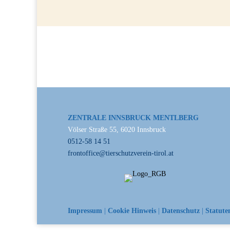
ZENTRALE INNSBRUCK MENTLBERG
Völser Straße 55, 6020 Innsbruck
0512-58 14 51
frontoffice@tierschutzverein-tirol.at
Impressum
|
Cookie Hinweis
|
Datenschutz
|
Statute