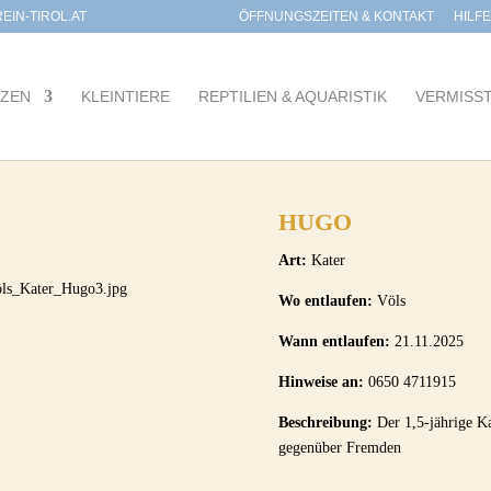
IN-TIROL.AT
ÖFFNUNGSZEITEN & KONTAKT
HILF
TZEN
KLEINTIERE
REPTILIEN & AQUARISTIK
VERMISS
HUGO
Art:
Kater
Wo entlaufen:
Völs
Wann entlaufen:
21.11.2025
Hinweise an:
0650 4711915
Beschreibung:
Der 1,5-jährige Ka
gegenüber Fremden