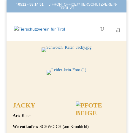
0512 - 58 14 51
FRONTOFFICE@TIERSCHUTZVEREIN-
TIROL.AT
JACKY
Art:
Kater
Wo entlaufen:
SCHWOICH (am Kronbichl)