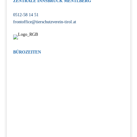
ZENTRALE INNSBRUCK MENTLBERG
Völser Straße 55, 6020 Innsbruck
0512-58 14 51
frontoffice@tierschutzverein-tirol.at
BÜROZEITEN
MO-FR: 08:00-12:00 Uhr, 14:00-17:00 Uhr
SA: 14:00-17:00 Uhr
INTERESSE AM TIERSCHUTZ?
Bleiben Sie auf dem Laufenden!