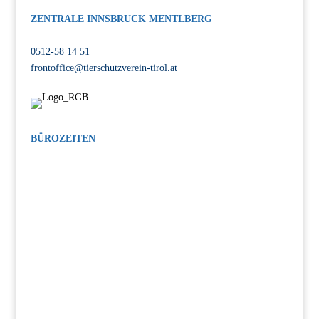
ZENTRALE INNSBRUCK MENTLBERG
Völser Straße 55, 6020 Innsbruck
0512-58 14 51
frontoffice@tierschutzverein-tirol.at
BÜROZEITEN
MO-FR: 08:00-12:00 Uhr, 14:00-17:00 Uhr
SA: 14:00-17:00 Uhr
INTERESSE AM TIERSCHUTZ?
Bleiben Sie auf dem Laufenden!