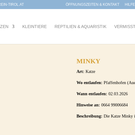
IN-TIROL.AT
ÖFFNUNGSZEITEN & KONTAKT
HILF
TZEN
KLEINTIERE
REPTILIEN & AQUARISTIK
VERMISS
MINKY
Art:
Katze
Wo entlaufen:
Pfaffenhofen (Au
Wann entlaufen:
02.03.2026
Hinweise an:
0664 99006684
Beschreibung:
Die Katze Minky is