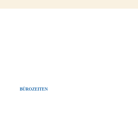
esehen? Hier klicken und Kontakt aufnehmen!
BÜROZEITEN
MO-FR: 08:00-12:00 Uhr, 14:00-17:00 Uhr
SA: 14:00-17:00 Uhr