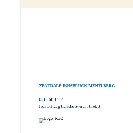
G
ZENTRALE INNSBRUCK MENTLBERG
Völser Straße 55, 6020 Innsbruck
0512-58 14 51
frontoffice@tierschutzverein-tirol.at