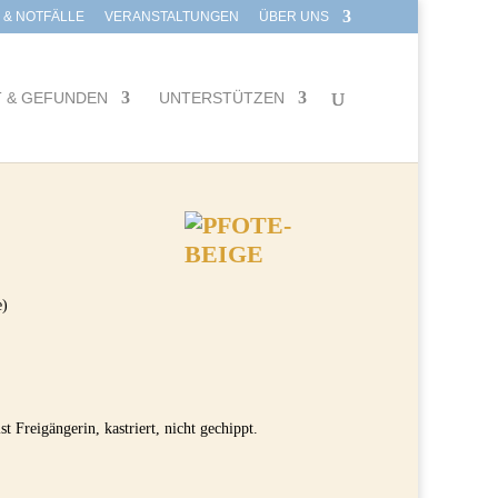
E & NOTFÄLLE
VERANSTALTUNGEN
ÜBER UNS
T & GEFUNDEN
UNTERSTÜTZEN
e)
t Freigängerin, kastriert, nicht gechippt.