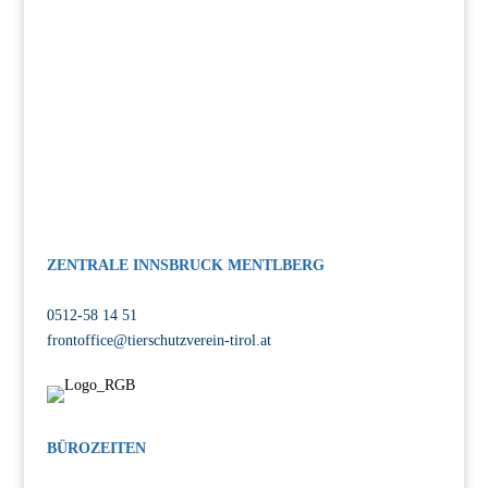
aufnehmen!
ZENTRALE INNSBRUCK MENTLBERG
Völser Straße 55, 6020 Innsbruck
0512-58 14 51
frontoffice@tierschutzverein-tirol.at
BÜROZEITEN
MO-FR: 08:00-12:00 Uhr, 14:00-17:00 Uhr