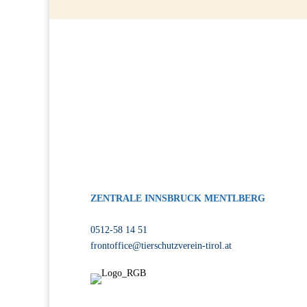
G
ZENTRALE INNSBRUCK MENTLBERG
Völser Straße 55, 6020 Innsbruck
0512-58 14 51
frontoffice@tierschutzverein-tirol.at