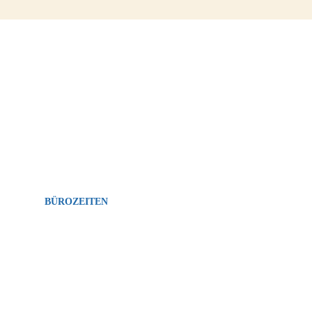
esehen? Hier klicken und Kontakt aufnehmen!
BÜROZEITEN
MO-FR: 08:00-12:00 Uhr, 14:00-17:00 Uhr
SA: 14:00-17:00 Uhr