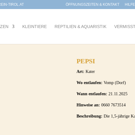
IN-TIROL.AT
ÖFFNUNGSZEITEN & KONTAKT
HILF
TZEN
KLEINTIERE
REPTILIEN & AQUARISTIK
VERMISS
PEPSI
Art:
Kater
Wo entlaufen:
Vomp (Dorf)
Wann entlaufen:
21.11.2025
Hinweise an:
0660 7673514
Beschreibung:
Die 1,5-jährige Kat