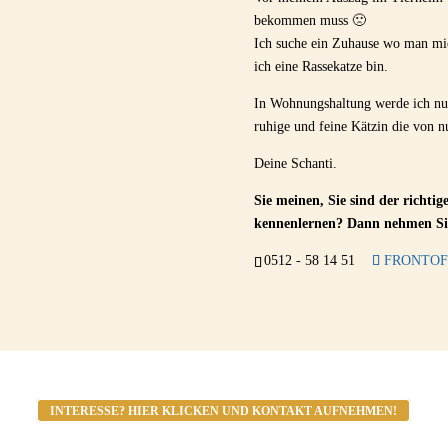
bekommen muss 🙁
Ich suche ein Zuhause wo man mic
ich eine Rassekatze bin.
In Wohnungshaltung werde ich nur 
ruhige und feine Kätzin die von 
Deine Schanti.
Sie meinen, Sie sind der richti
kennenlernen? Dann nehmen Si
0512 - 58 14 51
FRONTOF
INTERESSE? HIER KLICKEN UND KONTAKT AUFNEHMEN!