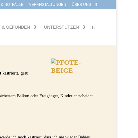
E & NOTFÄLLE
VERANSTALTUNGEN
ÜBER UNS
T & GEFUNDEN
UNTERSTÜTZEN
 kastriert), grau
chertem Balkon oder Freigänger, Kinder entscheidet
rde ich noch kastriert, dass ich nie wieder Babies