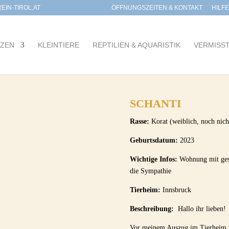
IN-TIROL.AT
ÖFFNUNGSZEITEN & KONTAKT
HILF
TZEN
KLEINTIERE
REPTILIEN & AQUARISTIK
VERMISS
SCHANTI
Rasse:
Korat (weiblich, noch nicht
Geburtsdatum:
2023
Wichtige Infos:
Wohnung mit gesi
die Sympathie
Tierheim:
Innsbruck
Beschreibung:
Hallo ihr lieben!
Vor meinem Auszug im Tierheim we