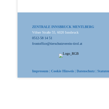
ZENTRALE INNSBRUCK MENTLBERG
Völser Straße 55, 6020 Innsbruck
0512-58 14 51
frontoffice@tierschutzverein-tirol.at
Impressum
|
Cookie Hinweis
|
Datenschutz
|
Statute