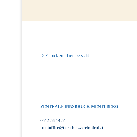
I
-> Zurück zur Tierübersicht
ZENTRALE INNSBRUCK MENTLBERG
Völser Straße 55, 6020 Innsbruck
0512-58 14 51
frontoffice@tierschutzverein-tirol.at