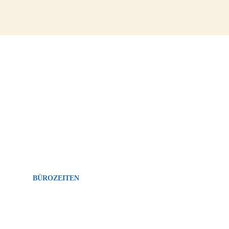
nteresse? Hier klicken und Kontakt aufnehmen!
BÜROZEITEN
MO-FR: 08:00-12:00 Uhr, 14:00-17:00 Uhr
SA: 14:00-17:00 Uhr