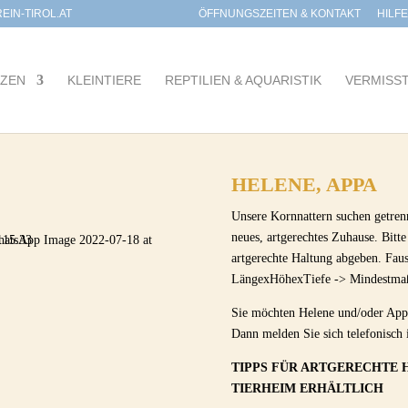
IN-TIROL.AT
ÖFFNUNGSZEITEN & KONTAKT
HILF
TZEN
KLEINTIERE
REPTILIEN & AQUARISTIK
VERMISS
HELENE, APPA
Unsere Kornnattern suchen getren
neues, artgerechtes Zuhause. Bitte
artgerechte Haltung abgeben. Fau
LängexHöhexTiefe -> Mindestma
Sie möchten Helene und/oder App
Dann melden Sie sich telefonisch
TIPPS FÜR ARTGERECHTE 
TIERHEIM ERHÄLTLICH