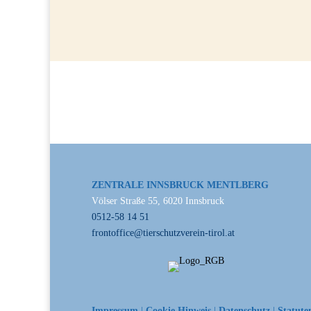
ZENTRALE INNSBRUCK MENTLBERG
Völser Straße 55, 6020 Innsbruck
0512-58 14 51
frontoffice@tierschutzverein-tirol.at
Impressum
|
Cookie Hinweis
|
Datenschutz
|
Statute