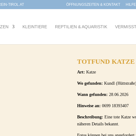
IN-TIROL.AT
ÖFFNUNGSZEITEN & KONTAKT
HILF
TZEN
KLEINTIERE
REPTILIEN & AQUARISTIK
VERMISS
TOTFUND KATZE
Art:
Katze
Wo gefunden:
Kundl (Hüttstraße
Wann gefunden:
28.06.2026
Hinweise an:
0699 18393407
Beschreibung:
Eine tote Katze w
näheren Details bekannt.
Fotos können bei uns angefordert