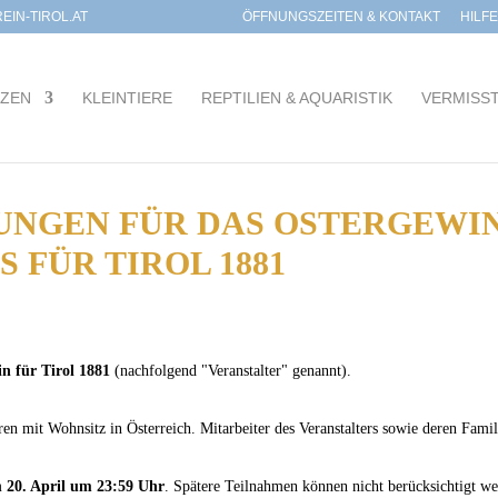
IN-TIROL.AT
ÖFFNUNGSZEITEN & KONTAKT
HILF
TZEN
KLEINTIERE
REPTILIEN & AQUARISTIK
VERMISS
NGEN FÜR DAS OSTERGEWINN
 FÜR TIROL 1881
in für Tirol 1881
(nachfolgend "Veranstalter" genannt).
ren mit Wohnsitz in Österreich. Mitarbeiter des Veranstalters sowie deren Fam
m
20. April um 23:59 Uhr
. Spätere Teilnahmen können nicht berücksichtigt we