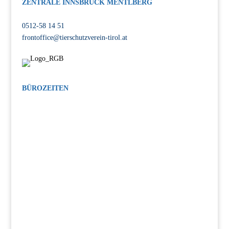
ZENTRALE INNSBRUCK MENTLBERG
Völser Straße 55, 6020 Innsbruck
0512-58 14 51
frontoffice@tierschutzverein-tirol.at
BÜROZEITEN
MO-FR: 08:00-12:00 Uhr, 14:00-17:00 Uhr
SA: 14:00-17:00 Uhr
INTERESSE AM TIERSCHUTZ?
Bleiben Sie auf dem Laufenden!