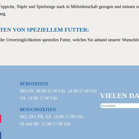
eppiche, Näpfe und Spielzeuge stark in Mitleidenschaft gezogen und müssen r
ung.
EN VON SPEZIELLEM FUTTER:
der Unverträglichkeiten spezielles Futter, welches Sie anhand unserer Wunschli
BÜROZEITEN
MO-FR: 08:00-12:00 Uhr, 14:00-17:00 Uhr
VIELEN D
SA: 14:00-17:00 Uhr
BESUCHSZEITEN
MO, DO, FR, SA: 14:00-17:00 Uhr
DI und MI: 15:00-17:00 Uhr