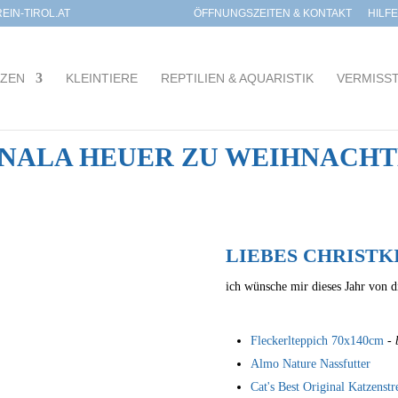
IN-TIROL.AT
ÖFFNUNGSZEITEN & KONTAKT
HILF
TZEN
KLEINTIERE
REPTILIEN & AQUARISTIK
VERMISS
 NALA HEUER ZU WEIHNACHT
LIEBES CHRISTK
ich wünsche mir dieses Jahr von d
Fleckerlteppich 70x140cm
- 
Almo Nature Nassfutter
Cat's Best Original Katzenstr