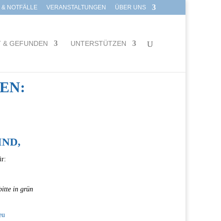
E & NOTFÄLLE
VERANSTALTUNGEN
ÜBER UNS
T & GEFUNDEN
UNTERSTÜTZEN
EN:
IND,
ir:
bitte in grün
eu