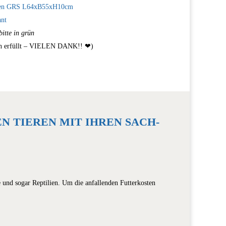
oxen GRS L64xB55xH10cm
ant
itte in grün
 erfüllt – VIELEN DANK!! ❤︎)
 TIEREN MIT IHREN SACH- U
und sogar Reptilien. Um die anfallenden Futterkosten