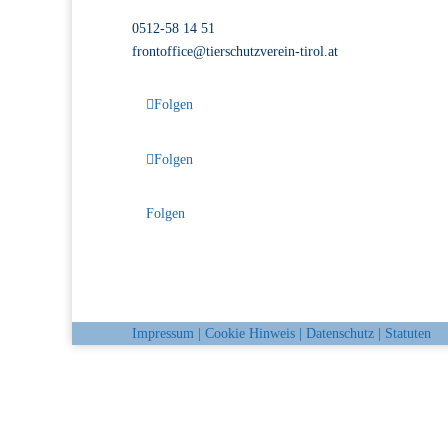
Völser Straße 55, 6020 Innsbruck
0512-58 14 51
frontoffice@tierschutzverein-tirol.at
Folgen
Folgen
Folgen
Impressum
|
Cookie Hinweis
|
Datenschutz
|
Statuten