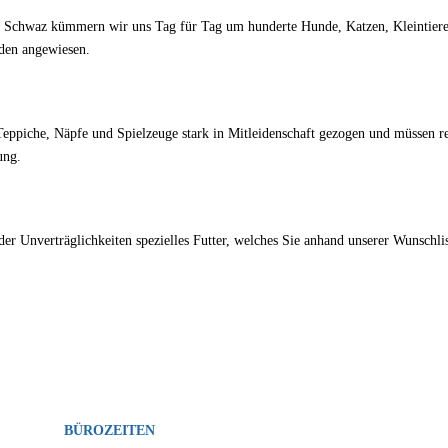
d Schwaz kümmern wir uns Tag für Tag um hunderte Hunde, Katzen, Kleintiere 
nden angewiesen.
KOSTEN FÜR NEUE AUSSTATTUNG:
eppiche, Näpfe und Spielzeuge stark in Mitleidenschaft gezogen und müssen r
ung.
EN VON SPEZIELLEM FUTTER:
der Unverträglichkeiten spezielles Futter, welches Sie anhand unserer Wunschli
BÜROZEITEN