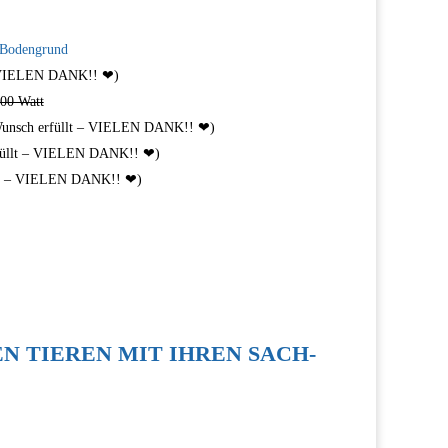
 Bodengrund
 VIELEN DANK!! ❤︎)
100 Watt
unsch erfüllt – VIELEN DANK!! ❤︎)
üllt – VIELEN DANK!! ❤︎)
lt – VIELEN DANK!! ❤︎)
 TIEREN MIT IHREN SACH- U