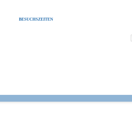
MO-FR: 08:00-12:00 Uhr, 14:00-17:00 Uhr
SA: 14:00-17:00 Uhr
BESUCHSZEITEN
MO, DO, FR, SA: 14:00-17:00 Uhr
DI und MI: 15:00-17:00 Uhr