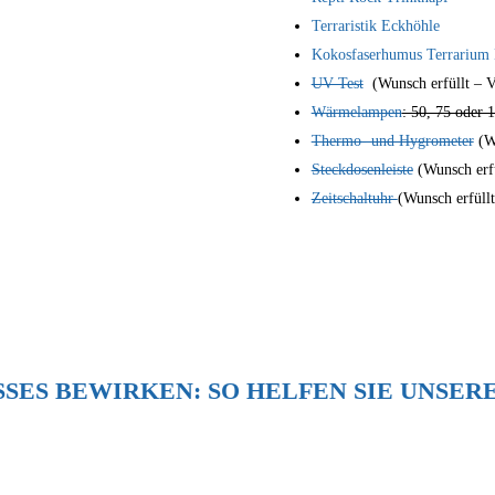
Terraristik Eckhöhle
Kokosfaserhumus Terrarium
UV Test
(Wunsch erfüllt –
Wärmelampen
: 50, 75 oder 
Thermo- und Hygrometer
(W
Steckdosenleiste
(Wunsch erf
Zeitschaltuhr
(Wunsch erfül
ES BEWIRKEN: SO HELFEN SIE UNSEREN
 TÄGLICHEN FUTTERKOSTEN: