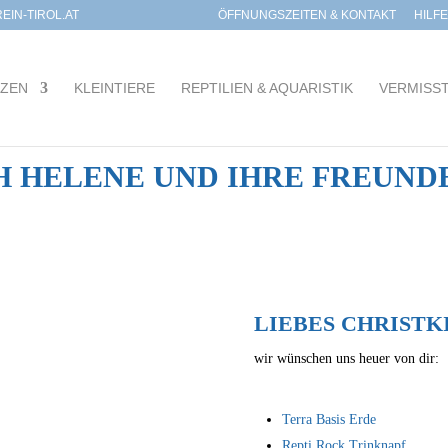
IN-TIROL.AT
ÖFFNUNGSZEITEN & KONTAKT
HILF
TZEN
KLEINTIERE
REPTILIEN & AQUARISTIK
VERMISS
H HELENE UND IHRE FREUND
LIEBES CHRISTK
wir wünschen uns heuer von dir:
Terra Basis Erde
Repti Rock Trinknapf