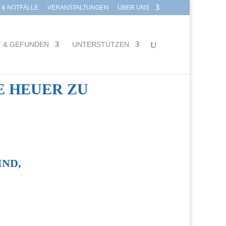
E & NOTFÄLLE
VERANSTALTUNGEN
ÜBER UNS
T & GEFUNDEN
UNTERSTÜTZEN
E HEUER ZU
IND,