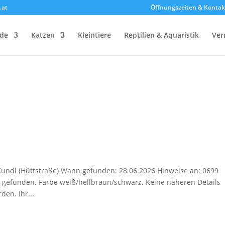
.at
Öffnungszeiten & Kontak
de
Katzen
Kleintiere
Reptilien & Aquaristik
Ver
Kundl (Hüttstraße) Wann gefunden: 28.06.2026 Hinweise an: 0699
 gefunden. Farbe weiß/hellbraun/schwarz. Keine näheren Details
en. Ihr...