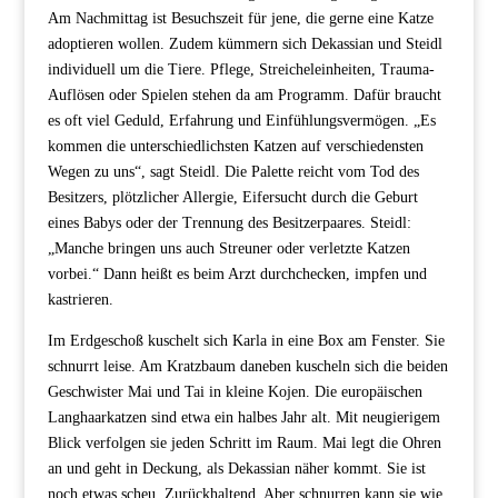
Am Nachmittag ist Besuchszeit für jene, die gerne eine Katze
adoptieren wollen. Zudem kümmern sich Dekassian und Steidl
individuell um die Tiere. Pflege, Streicheleinheiten, Trauma-
Auflösen oder Spielen stehen da am Programm. Dafür braucht
es oft viel Geduld, Erfahrung und Einfühlungsvermögen. „Es
kommen die unterschiedlichsten Katzen auf verschiedensten
Wegen zu uns“, sagt Steidl. Die Palette reicht vom Tod des
Besitzers, plötzlicher Allergie, Eifersucht durch die Geburt
eines Babys oder der Trennung des Besitzerpaares. Steidl:
„Manche bringen uns auch Streuner oder verletzte Katzen
vorbei.“ Dann heißt es beim Arzt durchchecken, impfen und
kastrieren.
Im Erdgeschoß kuschelt sich Karla in eine Box am Fenster. Sie
schnurrt leise. Am Kratzbaum daneben kuscheln sich die beiden
Geschwister Mai und Tai in kleine Kojen. Die europäischen
Langhaarkatzen sind etwa ein halbes Jahr alt. Mit neugierigem
Blick verfolgen sie jeden Schritt im Raum. Mai legt die Ohren
an und geht in Deckung, als Dekassian näher kommt. Sie ist
noch etwas scheu. Zurückhaltend. Aber schnurren kann sie wie