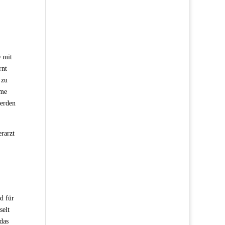
e mit
rnt
 zu
hme
werden
rarzt
d für
selt
das