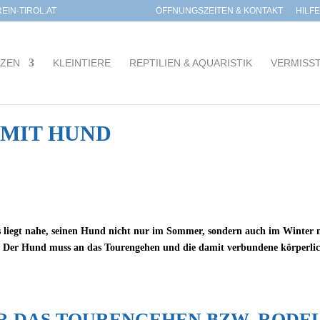
IN-TIROL.AT
ÖFFNUNGSZEITEN & KONTAKT
HILF
TZEN
KLEINTIERE
REPTILIEN & AQUARISTIK
VERMISS
 MIT HUND
s liegt nahe, seinen Hund nicht nur im Sommer, sondern auch im Winter 
in. Der Hund muss an das Tourengehen und die damit verbundene körperli
R DAS TOURENGEHEN BZW. RODE