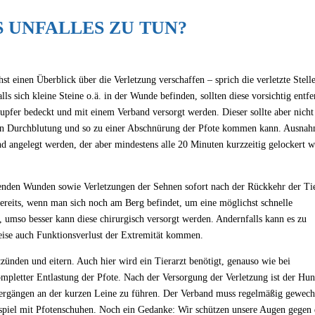
S UNFALLES ZU TUN?
t einen Überblick über die Verletzung verschaffen – sprich die verletzte Stell
 sich kleine Steine o.ä. in der Wunde befinden, sollten diese vorsichtig entfe
pfer bedeckt und mit einem Verband versorgt werden. Dieser sollte aber nicht
erten Durchblutung und so zu einer Abschnürung der Pfote kommen kann. Ausna
d angelegt werden, der aber mindestens alle 20 Minuten kurzzeitig gelockert 
utenden Wunden sowie Verletzungen der Sehnen sofort nach der Rückkehr der Tie
ereits, wenn man sich noch am Berg befindet, um eine möglichst schnelle
, umso besser kann diese chirurgisch versorgt werden. Andernfalls kann es zu
eise auch Funktionsverlust der Extremität kommen.
ünden und eitern. Auch hier wird ein Tierarzt benötigt, genauso wie bei
letter Entlastung der Pfote. Nach der Versorgung der Verletzung ist der Hun
iergängen an der kurzen Leine zu führen. Der Verband muss regelmäßig gewech
piel mit Pfotenschuhen. Noch ein Gedanke: Wir schützen unsere Augen gegen 