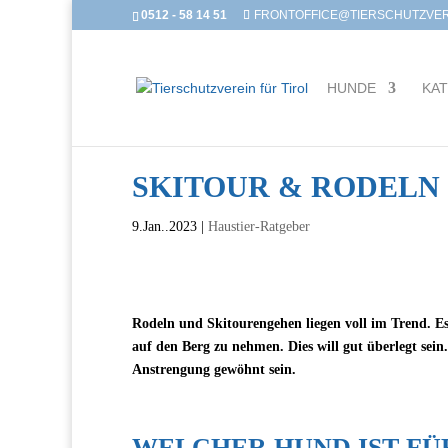
0512 - 58 14 51
FRONTOFFICE@TIERSCHUTZVERE
HUNDE
KA
SKITOUR & RODELN
9.Jan..2023
|
Haustier-Ratgeber
Rodeln und Skitourengehen liegen voll im Trend. E
auf den Berg zu nehmen. Dies will gut überlegt se
Anstrengung gewöhnt sein.
WELCHER HUND IST FÜ