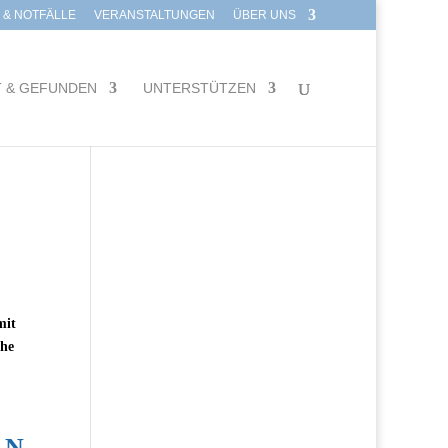
E & NOTFÄLLE
VERANSTALTUNGEN
ÜBER UNS
T & GEFUNDEN
UNTERSTÜTZEN
mit
che
LN