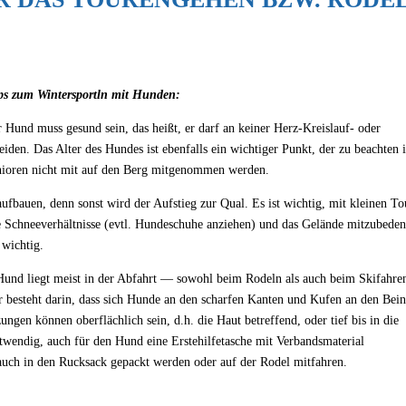
pps zum Wintersportln mit Hunden:
r Hund muss gesund sein, das heißt, er darf an keiner Herz-Kreislauf- oder
iden. Das Alter des Hundes ist ebenfalls ein wichtiger Punkt, der zu beachten i
nioren nicht mit auf den Berg mitgenommen werden.
auen, denn sonst wird der Aufstieg zur Qual. Es ist wichtig, mit kleinen To
e Schneeverhältnisse (evtl. Hundeschuhe anziehen) und das Gelände mitzubede
 wichtig.
n Hund liegt meist in der Abfahrt — sowohl beim Rodeln als auch beim Skifahr
 besteht darin, dass sich Hunde an den scharfen Kanten und Kufen an den Bei
ngen können oberflächlich sein, d.h. die Haut betreffend, oder tief bis in die
twendig, auch für den Hund eine Erstehilfetasche mit Verbandsmaterial
uch in den Rucksack gepackt werden oder auf der Rodel mitfahren.