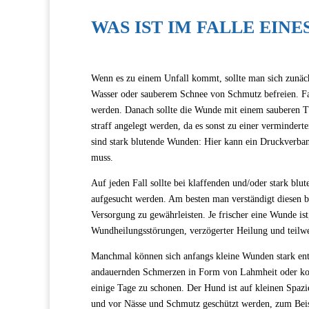
WAS IST IM FALLE EINE
Wenn es zu einem Unfall kommt, sollte man sich zunächs
Wasser oder sauberem Schnee von Schmutz befreien. Falls
werden. Danach sollte die Wunde mit einem sauberen Tu
straff angelegt werden, da es sonst zu einer vermind
sind stark blutende Wunden: Hier kann ein Druckverban
muss.
Auf jeden Fall sollte bei klaffenden und/oder stark bl
aufgesucht werden. Am besten man verständigt diesen b
Versorgung zu gewährleisten. Je frischer eine Wunde ist
Wundheilungsstörungen, verzögerter Heilung und teilw
Manchmal können sich anfangs kleine Wunden stark entz
andauernden Schmerzen in Form von Lahmheit oder komp
einige Tage zu schonen. Der Hund ist auf kleinen Spaz
und vor Nässe und Schmutz geschützt werden, zum Beis