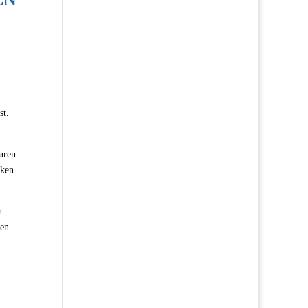
st.
uren
nken.
en —
nen