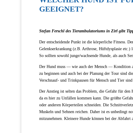
GEEIGNET?
Stefan Ferschl des Tierambulatoriums in Zirl gibt Ti
Der entscheidende Punkt ist die körperliche Fitness. De
Gelenkserkrankung (z.B. Arthrose, Hüftdysplasie etc.) le
So sollten sowohl junge/wachsende Hunde, als auch Se
Der Hund muss — wie auch der Mensch — Kondition aufb
zu beginnen und auch bei der Planung der Tour sind di
Verschnauf- und Trinkpausen für Mensch und Tier sind
Der Anstieg ist selten das Problem, die Gefahr für de
da es hier zu Unfällen kommen kann. Die größte Gefahr
oder anderen Körperteilen schneiden. Die Schnittverletzu
Muskeln und Sehnen reichen. Daher ist es unbedingt no
mitzunehmen. Kleinere Hunde können bei der Abfahrt a