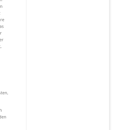
en
z
ere
as
r
er
,
ten,
h
rden