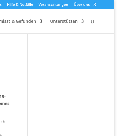
t
Hilfe & Notfälle
Veranstaltungen
Über uns
misst & Gefunden
Unterstützen
19-
eines
ich
ch