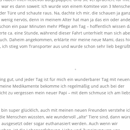
r war es dann soweit: Ich wurde von einem Komitee von 3 Mensch
 der Türe und schaute raus. Na, dachte ich mir, die schauen ja gan
in wenig nervös, denn in meinem Alter hat man ja das ein oder and
on ein paar Minuten mehr Pflege am Tag – hoffentlich wissen d
te ca. eine Stunde, während dieser Fahrt unterhielt man sich abe
 auch. Daheim angekommen, erklärte mir meine neue Mami, dass hi
 ich stieg vom Transporter aus und wurde schon sehr lieb begrüßt
ging gut, und jeder Tag ist für mich ein wunderbarer Tag mit neuen
e, meine Medikamente bekomme ich regelmäßig und auch bei der
icht zu vergessen mein neuer Papi – mit dem schmuse ich am liebs
 bin super glücklich, auch mit meinen neuen Freunden verstehe ic
ie Menschen wüssten, wie wundervoll „alte“ Tiere sind, dann wü
, ausgesetzt oder sogar euthanasiert werden. Auch wenn wir