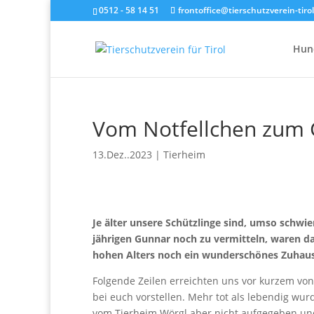
0512 - 58 14 51
frontoffice@tierschutzverein-tirol
Hun
Vom Notfellchen zum 
13.Dez..2023
|
Tierheim
Je älter unsere Schützlinge sind, umso schwier
jährigen Gunnar noch zu vermitteln, waren d
hohen Alters noch ein wunderschönes Zuhaus
Folgende Zeilen erreichten uns vor kurzem von 
bei euch vorstellen. Mehr tot als lebendig wur
vom Tierheim Wörgl aber nicht aufgegeben und