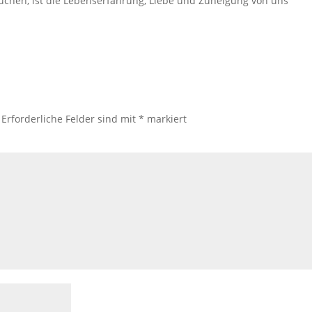
hen, ist die Lebenserfahrung, Liebe und Zuneigung von uns
Erforderliche Felder sind mit
*
markiert