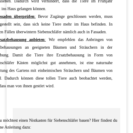
hließen. Dadurch wird verhindert, dass die Tiere im Frühjahr
t ins Haus gelangen können.
ssaden überprüfen
:
Bevor Zugänge geschlossen werden, muss
rgestellt sein, dass sich keine Tiere mehr im Haus befinden. In
nen Fällen überwintern Siebenschläfer nämlich auch in Fassaden.
satzbehausung anbieten
:
Wir empfehlen das Anbringen von
tzbehausungen an geeigneten Bäumen und Sträuchern in der
bung. Damit die Tiere ihre Ersatzbehausung in Form von
nschläfer Kästen möglichst gut annehmen, ist eine naturnahe
ltung des Gartens mit einheimischen Sträuchern und Bäumen von
il. Dadurch können diese tollen Tiere auch beobachtet werden,
dass man von ihnen gestört wird.
u möchtest einen Nistkasten für Siebenschläfer bauen? Hier findest du
ine Anleitung dazu: