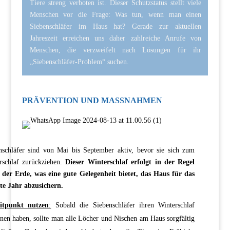
Tiere streng verboten ist. Dieser Schutzstatus stellt viele
Menschen vor die Frage: Was tun, wenn man einen
Siebenschläfer im Haus hat? Gerade zur aktuellen
Jahreszeit erreichen uns daher zahlreiche Anrufe von
Menschen, die verzweifelt nach Lösungen für ihr
„Siebenschläfer-Problem“ suchen.
PRÄVENTION UND MASSNAHMEN
nschläfer sind von Mai bis September aktiv, bevor sie sich zum
rschlaf zurückziehen.
Dieser Winterschlaf erfolgt in der Regel
 der Erde, was eine gute Gelegenheit bietet, das Haus für das
te Jahr abzusichern.
itpunkt nutzen
:
Sobald die Siebenschläfer ihren Winterschlaf
nen haben, sollte man alle Löcher und Nischen am Haus sorgfältig