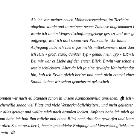
Als ich von meiner neuen Möhrchenspenderin im Tierheim
abgeholt wurde und in meinem neuen Zuhause angekommen 
wurde ich in ein Vergesellschaftungsgehege gesetzt und war 
aufgeregt, weil ich dort soooo viel Platz hatte. Vor lauter
Aufregung habe ich zuerst gar nichts mitbekommen, aber da
ich IHN - groß, stark, dunkler Typ - genau mein Typ - ERWI
Bei mir war es Liebe auf den ersten Blick, Erwin war schon 
wenig schüchtern. Aber da ich ja eine gewiefte Kaninchend
bin, hab ich Erwin gleich bezirzt und nach nicht einmal eine
Stunde haben wir schon gemeinsam gekuschelt.
konnten wir nach 48 Stunden schon in unsere Kaninchenvilla umziehen. 🏠 Ich 
chenvilla soooo viel Platz und viele Versteckmöglichkeiten.. und mein geliebter
r alles gezeigt und wollte mich nach draußen locken. Anfangs habe ich mich g
ann habe ich halt ihm zuliebe mal einen Blick nach draußen geworfen und konn
allen Seiten gesichert), bereits gebuddelte Erdgänge und Versteckmöglichkeiten
Erwin. 😍