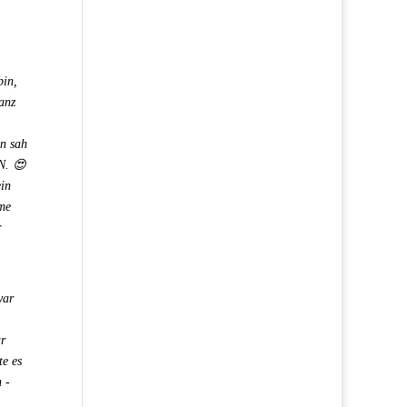
bin,
ganz
nn sah
N. 😍
ein
ame
r
war
ar
te es
 -