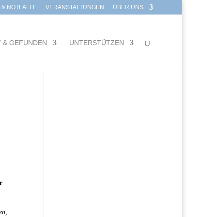
E & NOTFÄLLE
VERANSTALTUNGEN
ÜBER UNS
T & GEFUNDEN
UNTERSTÜTZEN
r
en,