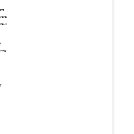
ten
ieren
meine
h
ganz
e