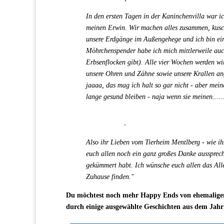
In den ersten Tagen in der Kaninchenvilla war ich
meinen Erwin. Wir machen alles zusammen, kusch
unsere Erdgänge im Außengehege und ich bin einf
Möhrchenspender habe ich mich mittlerweile auch
Erbsenflocken gibt). Alle vier Wochen werden w
unsere Ohren und Zähne sowie unsere Krallen ang
jaaaa, das mag ich halt so gar nicht - aber mei
lange gesund bleiben - naja wenn sie meinen.....
Also ihr Lieben vom Tierheim Mentlberg - wie ih
euch allen noch ein ganz großes Danke aussprech
gekümmert habt. Ich wünsche euch allen das Alle
Zuhause finden."
Du möchtest noch mehr Happy Ends von ehemaligen 
durch einige ausgewählte Geschichten aus dem Jahr