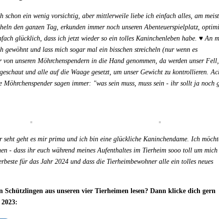
 schon ein wenig vorsichtig, aber mittlerweile liebe ich einfach alles, am meis
eln den ganzen Tag, erkunden immer noch unseren Abenteuerspielplatz, optim
ach glücklich, dass ich jetzt wieder so ein tolles Kaninchenleben habe. ♥️ An 
 gewöhnt und lass mich sogar mal ein bisschen streicheln (nur wenn es
ir von unseren Möhrchenspendern in die Hand genommen, da werden unser Fell,
eschaut und alle auf die Waage gesetzt, um unser Gewicht zu kontrollieren. Ac
ne Möhrchenspender sagen immer: "was sein muss, muss sein - ihr sollt ja noch 
.
r seht geht es mir prima und ich bin eine glückliche Kaninchendame. Ich möcht
en - dass ihr euch während meines Aufenthaltes im Tierheim sooo toll um mich
rbeste für das Jahr 2024 und dass die Tierheimbewohner alle ein tolles neues
Schützlingen aus unseren vier Tierheimen lesen? Dann klicke dich gern
 2023: